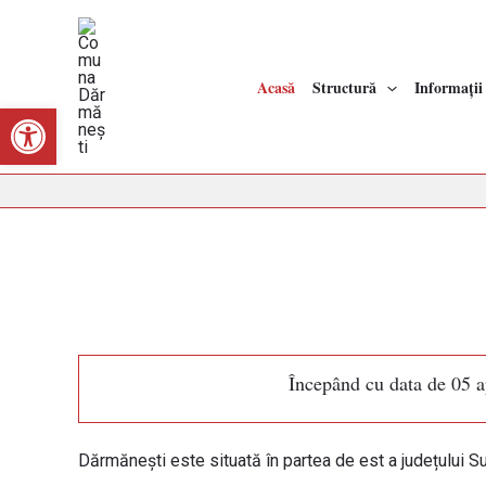
Acasă
Structură
Informații
Deschide bara de unelte
Începând cu data de 05 ap
Dărmănești este situată în partea de est a județului S