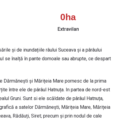
0
ha
Extravilan
rile și de inundațiile râului Suceava și a pârâului
eful se înalță în pante domoale sau abrupte, ce despart
rile Dărmănești și Mărițeia Mare pornesc de la prima
rțite între ele de pârâul Hatnuța. In partea de nord-est
alul Gruni. Sunt si ele scăldate de pârâul Hatnuța,
grafică a satelor Dărmănești, Mărițeia Mare, Mărițeia
eava, Rădăuți, Siret; precum și prin nodul de cale