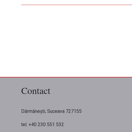
Contact
Dărmănești, Suceava 727155
tel. +40 230 551 532