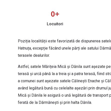
0
+
Locuitori
Poziția localității este favorizată de dispunerea satel
Hatnuța, excepție făcând unele părți ale satului Dărmăn
terasele dealurilor.
Astfel, satele Mărițeia Mică și Dănila sunt așezate pe
terasă și urcă până la a treia și a patra terasă, fiind s
a comunei sunt așezate satele Călinești Enache și Călin
având legătură bună cu celelalte așezări prin drumul j
Mică și Dănila le asigură o ună legătură de transport 
ferată de la Dărmănești și prin halta Dănila.