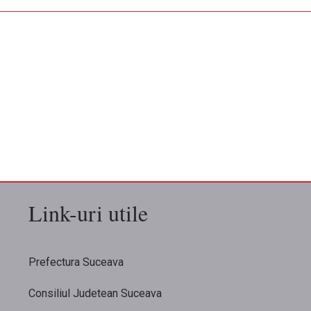
Link-uri utile
Prefectura Suceava
Consiliul Judetean Suceava