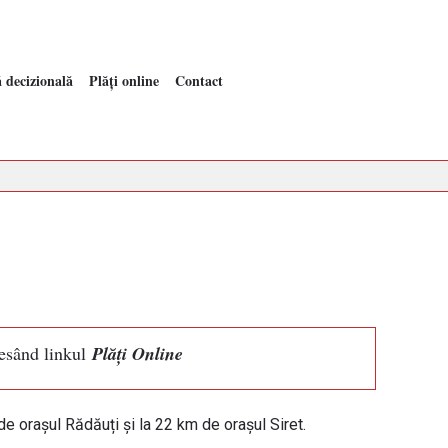
 decizională
Plăți online
Contact
cesând linkul
Plăți Online
e orașul Rădăuți și la 22 km de orașul Siret.