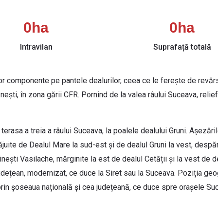
0
ha
0
ha
Intravilan
Suprafață totală
or componente pe pantele dealurilor, ceea ce le ferește de revărsă
ești, în zona gării CFR. Pornind de la valea râului Suceava, reli
 terasa a treia a râului Suceava, la poalele dealului Gruni. Așeză
trăjuite de Dealul Mare la sud-est și de dealul Gruni la vest, despă
ești Vasilache, mărginite la est de dealul Cetății și la vest de de
udețean, modernizat, ce duce la Siret sau la Suceava. Poziția geo
prin șoseaua națională și cea județeană, ce duce spre orașele Suc